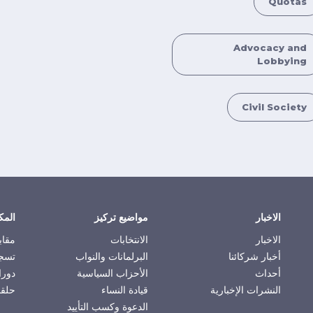
Quotas
Advocacy and
Lobbying
Civil Society
الاخبار
مواضيع تركيز
المك
الاخبار
الانتخابات
مقاب
أخبار شركائنا
البرلمانات والنواب
تسجي
أحداث
الأحزاب السياسية
دورا
النشرات الإخبارية
قيادة النساء
حلقا
الدعوة وكسب التأييد