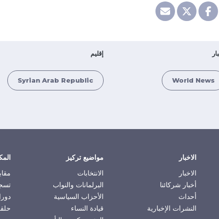
ار
إقليم
Syrian Arab Republic
World News
الاخبار
مواضيع تركيز
المك
الاخبار
الانتخابات
مقاب
أخبار شركائنا
البرلمانات والنواب
تسجي
أحداث
الأحزاب السياسية
دورا
النشرات الإخبارية
قيادة النساء
حلقا