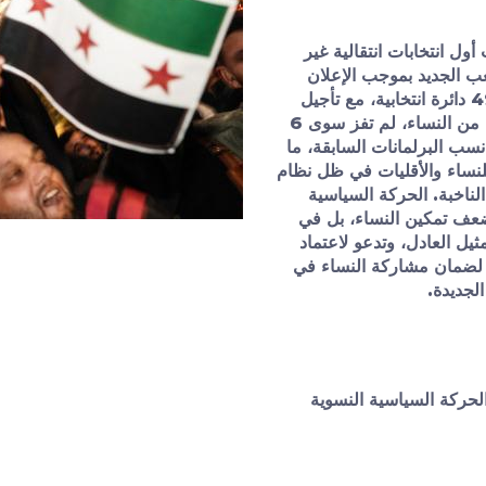
لأسد في نهاية 2024، أُجريت أول انتخابات انتقالية غير
 مجلس الشعب الجديد بموجب الإعلان
الدستوري الانتقالي، حيث ضم 119 عضواً من 49 دائرة انتخابية، مع تأجيل
ثلاث محافظات لأسباب أمنية. رغم ترشح 14% من النساء، لم تفز سوى 6
 4%، وهي أقل من نسب البرلمانات السابقة، ما
لنساء والأقليات في ظل نظام
لناخبة. الحركة السياسية
عف تمكين النساء، بل في
ثيل العادل، وتدعو لاعتماد
صص لا تقل عن 30%، وتطبيق القرار 1325 لضمان مشاركة النساء في
الجديدة
.
لحركة السياسية النسوية