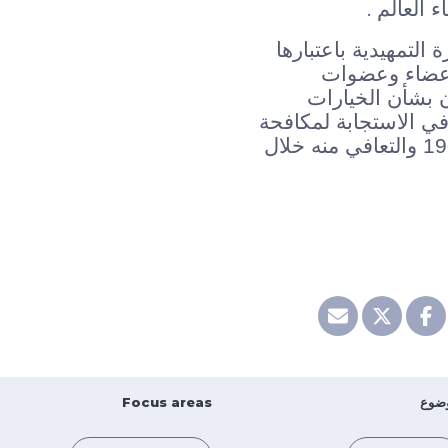
.
ء العالم
التمهيدية باعتبارها
مه أعضاء وعضوات
 بشأن الخيارات
 في الاستجابة لمكافحة
فيروس كورونا المُستجد «كوفيد – »19 والتعافي منه خلال
ضوع
Focus areas