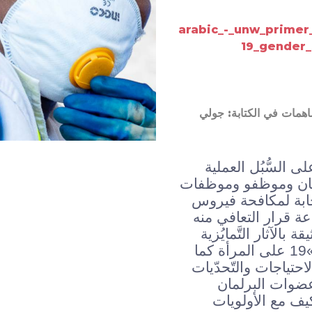
arabic_-_unw_primer
19_gender_
اهمات في الكتابة: جولي
لى السُّبُل العملية
مان وموظفو وموظفات
استجابة لمكافحة فيروس
تَجد «كوفيد – »19 وصناعة قرار التعافي منه
بالآثار التَّمايُزية
لفيروس كورونا المُستجد «كوفيد – »19 على المرأة كما
احتياجات والتّحدّيات
ضوات البرلمان
يف مع الأولويات