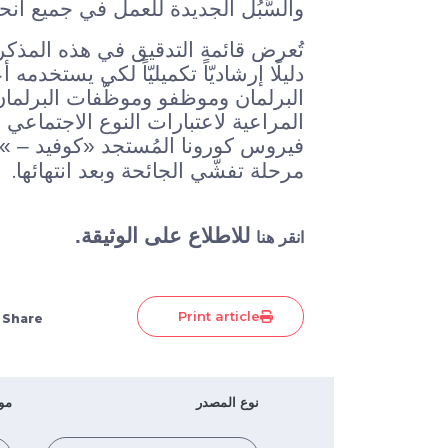
والسُّبُل الجديدة للعمل في جميع أنحا
تُعرض قائمة التدقيق في هذه المذكرة 
دليلًا إرشاديّاً تكميليّاً لكي يستخد
البرلمان وموظفو وموظّفات البرلمان
المراعية لاعتبارات النوع الاجتماعي
.
مرحلة تفشّي الجائحة وبعد انتهائها
للاطلاع على الوثيقة.
انقر هنا
Print article
Share
نوع المصدر
مو