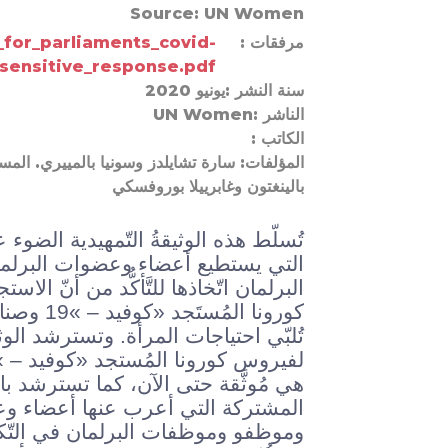
Source:
UN Women
مرفقات
_for_parliaments_covid-
sensitive_response.pdf
سنة النشر
يونيو 2020
الناشر
UN Women
الكاتب
المؤلفات: سارة تشايلدز وسونيا بالمييري. المس
بالينغتون وغابرييلا بوروفسكي
تُسلّط هذه الوثيقةُ التّمهيدية الضوء ع
التي يستطيع أعضاء وعضوات البرل
البرلمان اتّخاذها للتَّأكُّد من أنّ ال
كورونا المُس
تُلبّي احتياجات المرأة. وتسترشد الوثيقة 
هي مُوثَّقة حتى الآن، كما تسترشد بال
المشتركة التي أعرب عنها أعضاء وع
وموظفو وموظفات البرلمان في التّك