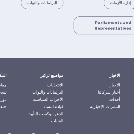
إدارة الأزمات
البرلمانات والنواب
Parliaments and
Representatives
الاخبار
مواضيع تركيز
المك
الاخبار
الانتخابات
مقاب
أخبار شركائنا
البرلمانات والنواب
تسجي
أحداث
الأحزاب السياسية
دورا
النشرات الإخبارية
قيادة النساء
حلقا
الدعوة وكسب التأييد
الشباب