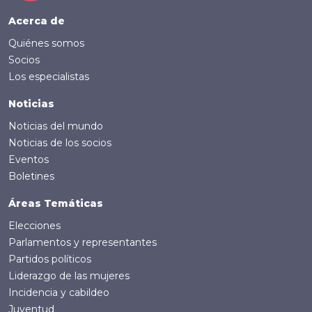
Footer (Spanish)
Acerca de
Quiénes somos
Socios
Los especialistas
Noticias
Noticias del mundo
Noticias de los socios
Eventos
Boletines
Áreas Temáticas
Elecciones
Parlamentos y representantes
Partidos políticos
Liderazgo de las mujeres
Incidencia y cabildeo
Juventud