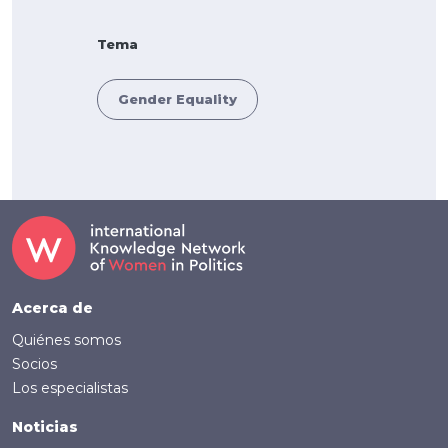
Tema
Gender Equality
Footer (Spanish)
Acerca de
Quiénes somos
Socios
Los especialistas
Noticias