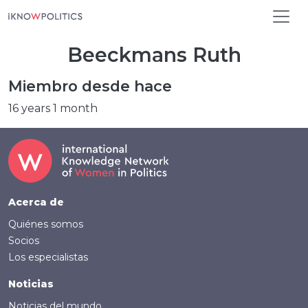
Pasar al contenido principal
Beeckmans Ruth
Miembro desde hace
16 years 1 month
Footer (Spanish)
Acerca de
Quiénes somos
Socios
Los especialistas
Noticias
Noticias del mundo