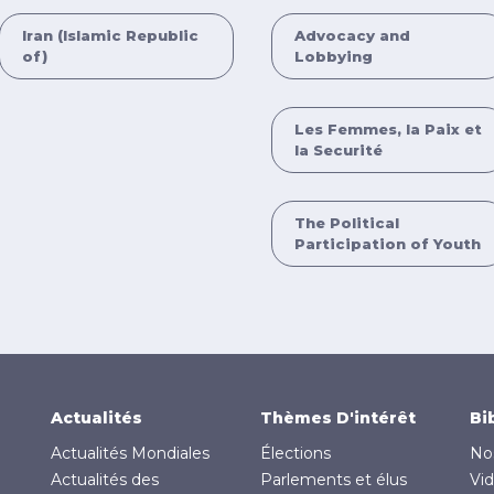
Iran (Islamic Republic
Advocacy and
of)
Lobbying
Les Femmes, la Paix et
la Securité
The Political
Participation of Youth
Actualités
Thèmes D'intérêt
Bi
Actualités Mondiales
Élections
No
Actualités des
Parlements et élus
Vi