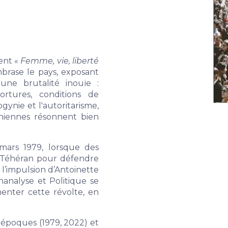
ent «
Femme, vie, liberté
brase le pays, exposant
une brutalité inouïe :
tortures, conditions de
ynie et l'autoritarisme,
raniennes résonnent bien
mars 1979, lorsque des
à Téhéran pour défendre
 l’impulsion d’Antoinette
analyse et Politique se
nter cette révolte, en
es époques (1979, 2022) et