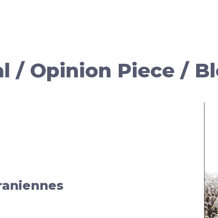
al / Opinion Piece / B
raniennes