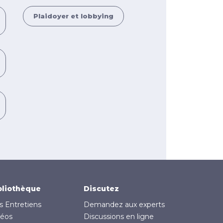
Plaidoyer et lobbying
bliothèque
Discutez
s Entretiens
Demandez aux experts
déos
Discussions en ligne