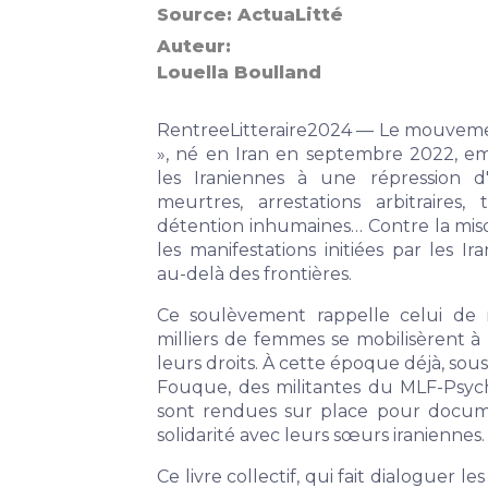
Source:
ActuaLitté
Auteur
Louella Boulland
RentreeLitteraire2024 — Le mouvem
», né en Iran en septembre 2022, em
les Iraniennes à une répression d'
meurtres, arrestations arbitraires, 
détention inhumaines… Contre la misog
les manifestations initiées par les I
au-delà des frontières.
Ce soulèvement rappelle celui de 
milliers de femmes se mobilisèrent 
leurs droits. À cette époque déjà, sous
Fouque, des militantes du MLF-Psych
sont rendues sur place pour docume
solidarité avec leurs sœurs iraniennes.
Ce livre collectif, qui fait dialoguer l