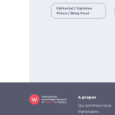
Editorial / Opinion
Piece / Blog Post
Footer
A propos
Qui sommes-nous
Partenaires