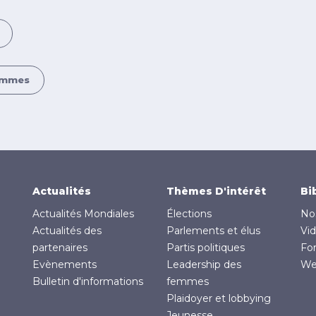
femmes
Actualités
Thèmes D'intérêt
Bi
Actualités Mondiales
Élections
No
Actualités des
Parlements et élus
Vi
partenaires
Partis politiques
Fo
Evènements
Leadership des
We
Bulletin d'informations
femmes
Plaidoyer et lobbying
Jeunesse