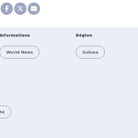
Informations
Région
World News
Guinea
té