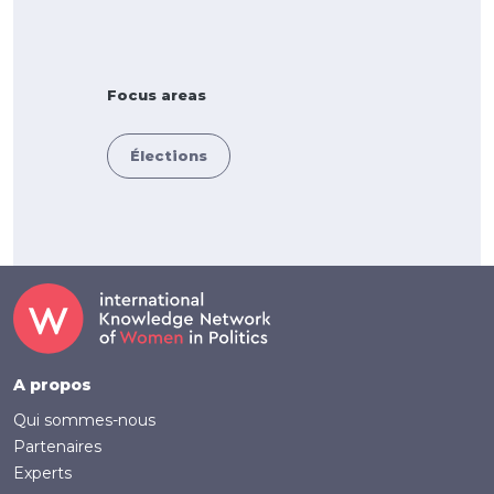
Focus areas
Élections
Footer
A propos
Qui sommes-nous
Partenaires
Experts