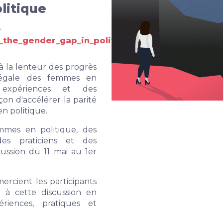
litique
-
_the_gender_gap_in_politics.pdf
 à la lenteur des progrès
t égale des femmes en
 expériences et des
on d'accélérer la parité
en politique.
mmes en politique, des
 des praticiens et des
scussion du 11 mai au 1er
ercient les participants
er à cette
discussion en
iences, pratiques et