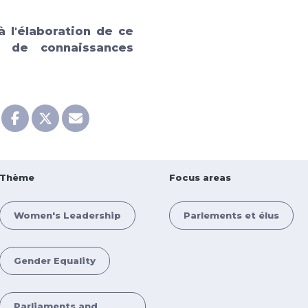
à l'élaboration de
ce
 de connaissances
Thème
Focus areas
Women's Leadership
Parlements et élus
Gender Equality
Parliaments and