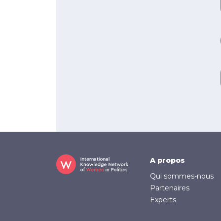
Footer
A propos
Qui sommes-nous
Partenaires
Experts