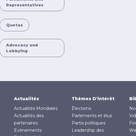
Representatives
Quotas
Advocacy and
Lobbying
Actualités
Thèmes D'intérêt
Bi
Actualités Mondiales
Élections
No
Actualités des
Parlements et élus
Vi
partenaires
Partis politiques
Fo
Evènements
Leadership des
We