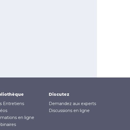
bliothèque
Discutez
s Entretiens
Demandez aux experts
déos
Discussions en ligne
rmations en ligne
binaires