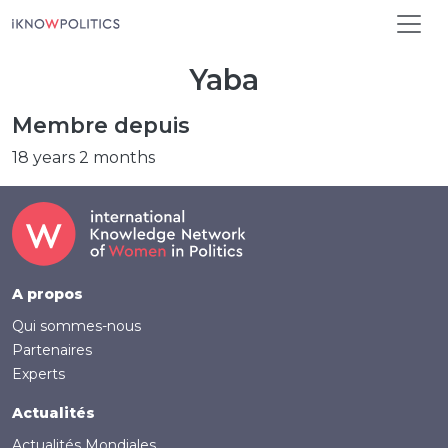
Aller au contenu principal
Yaba
Membre depuis
18 years 2 months
Footer
A propos
Qui sommes-nous
Partenaires
Experts
Actualités
Actualités Mondiales