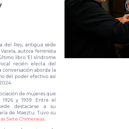
y
a del Rey, antigua sede
arela, autora feminista
último libro 'El síndrome
vocal recién electa del
a conversación aborda la
mo del poder efectivo así
2024.
ociación de mujeres que
 1926 y 1939. Entre el
uede destacarse a su
María de Maeztu. Tuvo su
las Siete Chimeneas
.