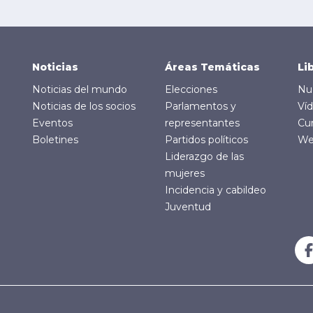
Spanish)
Noticias
Áreas Temáticas
Li
Noticias del mundo
Elecciones
Nue
Noticias de los socios
Parlamentos y
Ví
Eventos
representantes
Cu
Boletines
Partidos políticos
We
Liderazgo de las
mujeres
Incidencia y cabildeo
Juventud