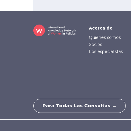
Footer (
Acerca de
Quiénes somos
Socios
Los especialistas
Para Todas Las Consultas →