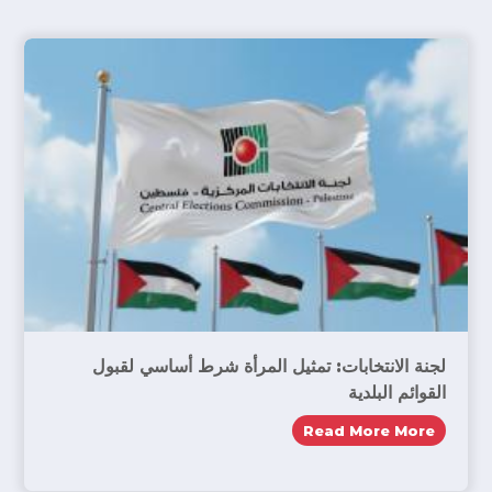
الصور النمطية ويُقلل من فرص المرأة في التأثير على القرارات
الحاسمة، مما يجعل تمثيلهن شكليًّا إلى حدٍّ كبير. هذا الوضع
يكشف عن قصور في تصميم السياسات التشريعية، التي تركز
على تحقيق أرقام تمثيلية دون ضمان مشاركة نوعية
.
انقر
هنا
لقراءة بقية المقال المنشور في موقع فكر تانى، بتاريخ
4 اغسطس، 2025
.
لجنة الانتخابات: تمثيل المرأة شرط أساسي لقبول
القوائم البلدية
Read More